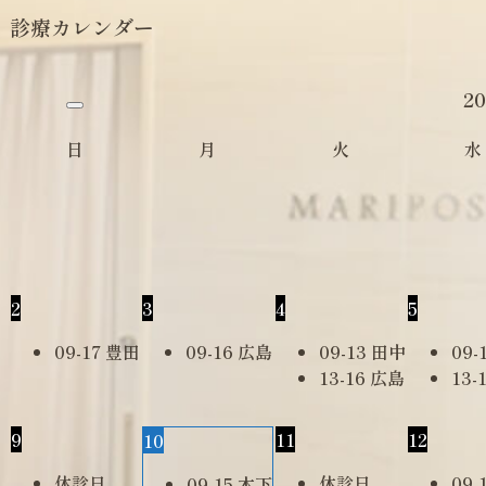
診療カレンダー
2
日
月
火
水
2
3
4
5
09-17 豊田
09-16 広島
09-13 田中
09-
13-16 広島
13-
9
11
12
10
休診日
休診日
09-
09-15 木下