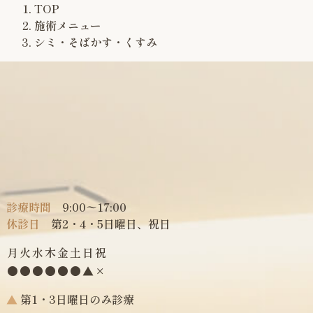
TOP
施術メニュー
シミ・そばかす・くすみ
診療時間
9:00〜17:00
休診日
第2・4・5日曜日、祝日
月
火
水
木
金
土
日
祝
●
●
●
●
●
●
▲
×
▲
第1・3日曜日のみ診療