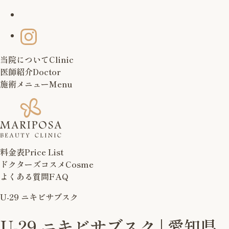
当院について
Clinic
医師紹介
Doctor
施術メニュー
Menu
料金表
Price List
ドクターズコスメ
Cosme
よくある質問
FAQ
U-29 ニキビサブスク
U-29 ニキビサブスク | 愛知県