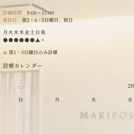
診療時間
9:00〜17:00
休診日
第2・4・5日曜日、祝日
月
火
水
木
金
土
日
祝
●
●
●
●
●
●
▲
×
▲
第1・3日曜日のみ診療
診療カレンダー
20
日
月
火
水