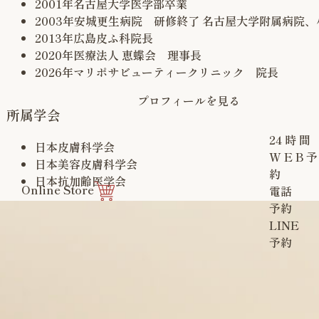
2001年
名古屋大学医学部卒業
2003年
安城更生病院 研修終了 名古屋大学附属病院
2013年
広島皮ふ科院長
2020年
医療法人 恵蝶会 理事長
2026年
マリポサビューティークリニック 院長
プロフィールを見る
所属学会
24
時
間
日本皮膚科学会
W
E
B
予
日本美容皮膚科学会
約
日本抗加齢医学会
Online Store
電話
予約
LINE
予約