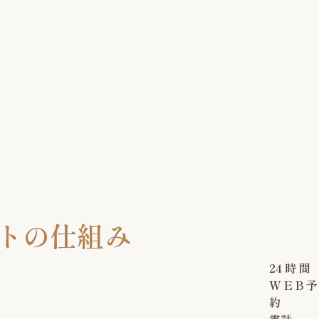
ントの仕組み
24
時
間
W
E
B
予
約