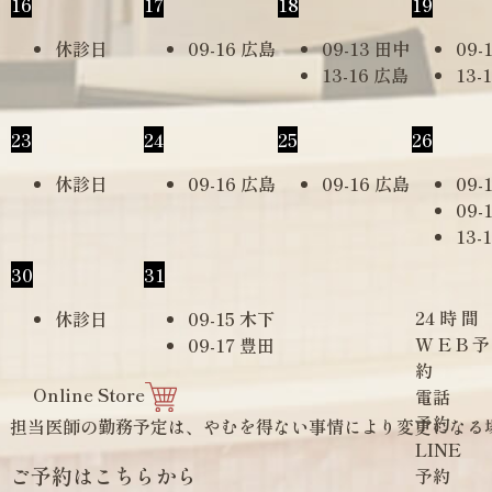
16
17
18
19
休診日
09-16 広島
09-13 田中
09-
13-16 広島
13-
23
24
25
26
休診日
09-16 広島
09-16 広島
09-
09-
13-
30
31
24
時
間
休診日
09-15 木下
W
E
B
予
09-17 豊田
約
Online Store
電話
予約
担当医師の勤務予定は、やむを得ない事情により変更になる
LINE
ご予約はこちらから
予約