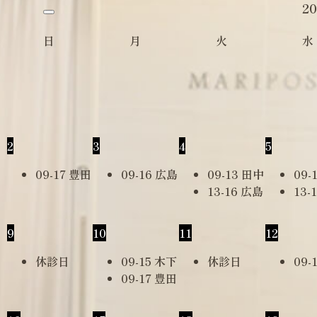
20
日
月
火
水
2
3
4
5
09-17 豊田
09-16 広島
09-13 田中
09-
13-16 広島
13-
9
10
11
12
休診日
09-15 木下
休診日
09-
09-17 豊田