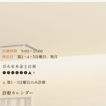
診療時間
9:00〜17:00
休診日
第2・4・5日曜日、祝日
月
火
水
木
金
土
日
祝
●
●
●
●
●
●
▲
×
▲
第1・3日曜日のみ診療
診療カレンダー