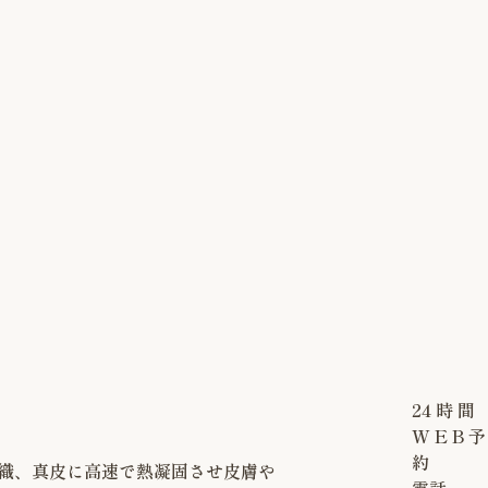
24
時
間
W
E
B
予
約
組織、真皮に高速で熱凝固させ皮膚や