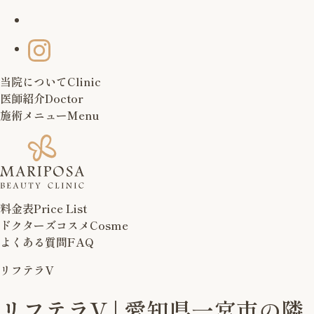
当院について
Clinic
医師紹介
Doctor
施術メニュー
Menu
料金表
Price List
ドクターズコスメ
Cosme
よくある質問
FAQ
リフテラV
リフテラV | 愛知県一宮市の