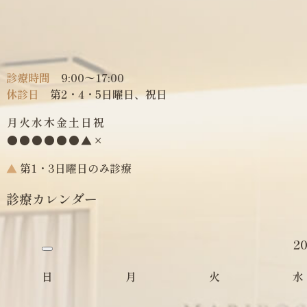
診療時間
9:00〜17:00
休診日
第2・4・5日曜日、祝日
月
火
水
木
金
土
日
祝
●
●
●
●
●
●
▲
×
▲
第1・3日曜日のみ診療
診療カレンダー
2
日
月
火
水