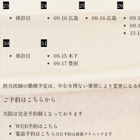
23
24
25
26
休診日
09-16 広島
09-16 広島
09-
09-
13-
30
31
休診日
09-15 木下
09-17 豊田
担当医師の勤務予定は、やむを得ない事情により変更になる
ご予約はこちらから
当院は完全予約制となっております
WEB予約はこちら
電話予約はこちら
当日予約は直接クリニックまで