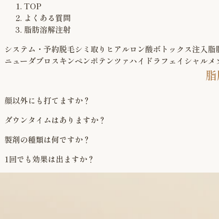
TOP
よくある質問
脂肪溶解注射
システム・予約
脱毛
シミ取り
ヒアルロン酸
ボトックス注入
脂
ニューダブロ
スキンペン
ポテンツァ
ハイドラフェイシャル
メ
脂
顔以外にも打てますか？
ダウンタイムはありますか？
製剤の種類は何ですか？
1回でも効果は出ますか？