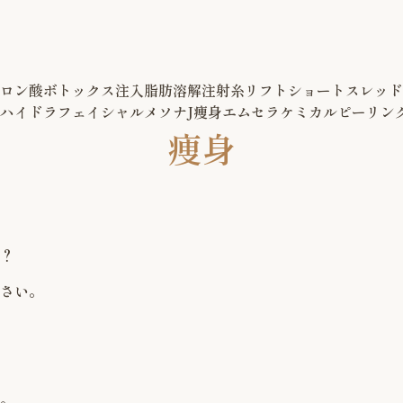
ロン酸
ボトックス注入
脂肪溶解注射
糸リフト
ショートスレッド
ハイドラフェイシャル
メソナJ
痩身
エムセラ
ケミカルピーリン
痩身
？
さい。
。