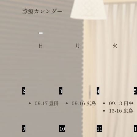
診療カレンダー
日
月
火
2
3
4
5
09-17 豊田
09-16 広島
09-13 田中
13-16 広島
9
10
11
1