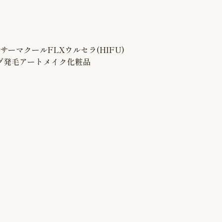
サーマクールFLX
ウルセラ(HIFU)
グ
発毛
アートメイク
化粧品