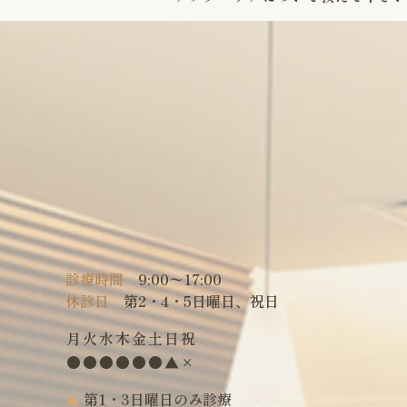
診療時間
9:00〜17:00
休診日
第2・4・5日曜日、祝日
月
火
水
木
金
土
日
祝
●
●
●
●
●
●
▲
×
▲
第1・3日曜日のみ診療