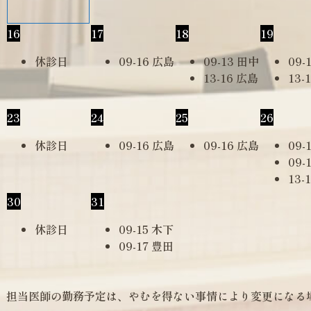
16
17
18
19
休診日
09-16 広島
09-13 田中
09-
13-16 広島
13-
23
24
25
26
休診日
09-16 広島
09-16 広島
09-
09-
13-
30
31
休診日
09-15 木下
09-17 豊田
担当医師の勤務予定は、やむを得ない事情により変更になる