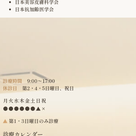
日本美容皮膚科学会
日本抗加齢医学会
診療時間
9:00〜17:00
休診日
第2・4・5日曜日、祝日
月
火
水
木
金
土
日
祝
●
●
●
●
●
●
▲
×
▲
第1・3日曜日のみ診療
診療カレンダー