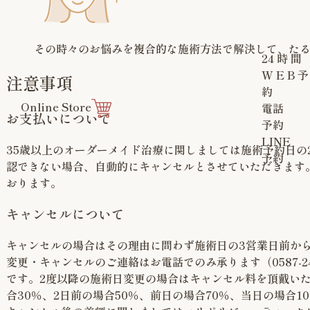
その時々のお悩みを複合的な施術方法で解決して、た
24
時
間
W
E
B
予
注意事項
約
Online Store
電話
お支払いについて
予約
LINE
35歳以上のオーダーメイド治療に関しましては施術予約日の
予約
認できない場合、自動的にキャンセルとさせていただきます
おります。
キャンセルについて
キャンセルの場合はその理由に問わず施術日の3営業日前か
変更・キャンセルのご連絡はお電話でのみ承ります（0587-2
です。2度以降の施術日変更の場合はキャンセル料を頂戴い
合30％、2日前の場合50％、前日の場合70％、当日の場合1