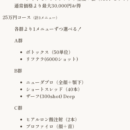
通常価格より最大
30,000
円お得
25万円コース
（計3メニュー）
各群より1メニューずつ選べる！
A群
ボトックス（50単位）
リフテラ(6000ショット)
B群
ニューダブロ（全顔＋顎下）
ショートスレッド（40本）
ザーフ(300shot) Deep
C群
ヒアルロン酸注射（2本）
プロファイロ（顔＋首）