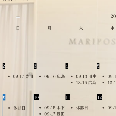
20
日
月
火
水
2
3
4
5
09-17 豊田
09-16 広島
09-13 田中
09-
13-16 広島
13-
10
11
12
9
09-15 木下
休診日
09-
休診日
09-17 豊田