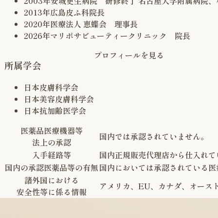
2003年
安城更生病院 研修終了 名古屋大学附属病院
2013年
広島皮ふ科院長
2020年
医療法人 恵蝶会 理事長
2026年
マリポサビューティークリニック 院長
プロフィールを見る
所属学会
日本皮膚科学会
日本美容皮膚科学会
日本抗加齢医学会
医薬品医療機器等
国内では承認されていません。
法上の承認
入手経路等
国内正規販売代理店から仕入れて
国内の承認医薬品等の有無
国内においては承認されている医
諸外国における
アメリカ、EU、カナダ、オース
安全性等に係る情報