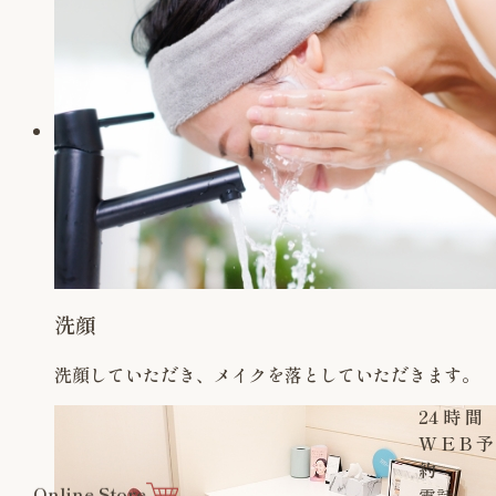
洗顔
洗顔していただき、メイクを落としていただきます。
24
時
間
W
E
B
予
約
Online Store