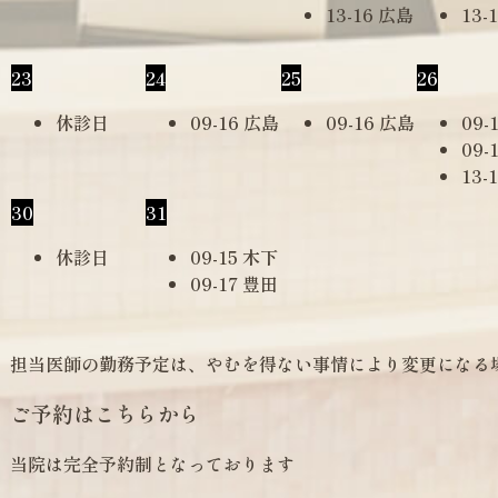
13-16 広島
13-
23
24
25
26
休診日
09-16 広島
09-16 広島
09-
09-
13-
30
31
休診日
09-15 木下
09-17 豊田
担当医師の勤務予定は、やむを得ない事情により変更になる
ご予約はこちらから
当院は完全予約制となっております