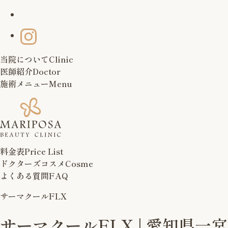
当院について
Clinic
医師紹介
Doctor
施術メニュー
Menu
料金表
Price List
ドクターズコスメ
Cosme
よくある質問
FAQ
サーマクールFLX
サーマクールFLX | 愛知県一宮