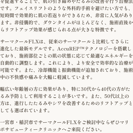
を促進することで、肌の引き締めやたるみの改善を行う治療法
です。フェイスリフトのような外科的手術を避けたい方でも、
短時間で効果的に肌の若返りができるため、非常に人気があり
ます。非侵襲的で、ダウンタイムがほとんどなく、施術直後か
らリフトアップ効果が感じられる点が大きな特徴です。
サーマクールFLXは、従来のサーマクールと比較してさらに
進化した最新モデルです。AccuREP™テクノロジーを搭載し
ており、施術部位ごとの肌の状態に応じて最適なエネルギーを
自動的に調整します。これにより、より安全で効率的な治療が
可能です。また、冷却機能と振動機能が追加されており、施術
中の不快感や痛みを大幅に軽減しています。
幅広い年齢層の方に効果があり、特に30代から40代の方がた
るみ予防として利用することが多いです。また、50代以上の
方は、進行したたるみやシワを改善するためのリフトアップと
しても選ばれています。
一宮市・稲沢市でサーマクールFLXをご検討中ならぜひマリ
ポサビューティークリニックへご来院ください。