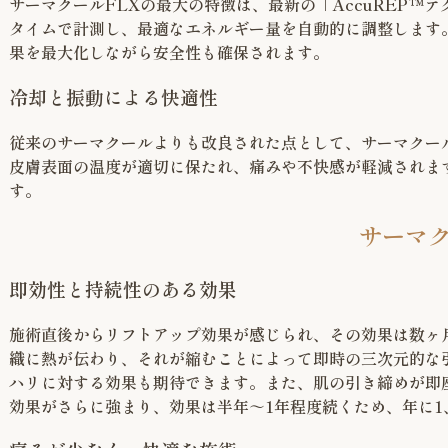
サーマクールFLXの最大の特徴は、最新の「AccuREP
タイムで計測し、最適なエネルギー量を自動的に調整します
果を最大化しながら安全性も確保されます。
冷却と振動による快適性
従来のサーマクールよりも改良された点として、サーマクー
皮膚表面の温度が適切に保たれ、痛みや不快感が軽減されま
す。
サーマク
即効性と持続性のある効果
施術直後からリフトアップ効果が感じられ、その効果は数ヶ
織に熱が伝わり、それが縮むことによって即時の三次元的な
ハリに対する効果も期待できます。また、肌の引き締めが即
効果がさらに強まり、効果は半年～1年程度続くため、年に1