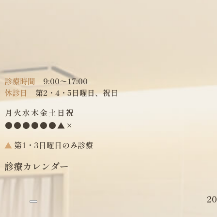
診療時間
9:00〜17:00
休診日
第2・4・5日曜日、祝日
月
火
水
木
金
土
日
祝
●
●
●
●
●
●
▲
×
▲
第1・3日曜日のみ診療
診療カレンダー
20